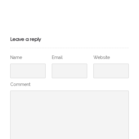
Julien de
VivelesSVT.com
Leave a reply
Name
Email
Website
Comment