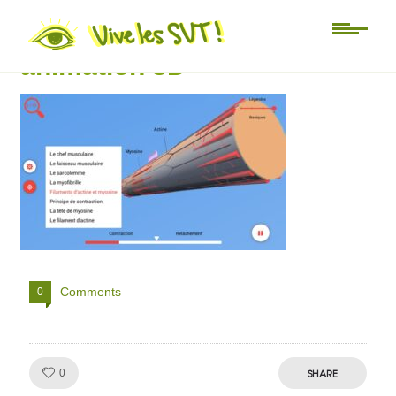
contraction musculaire SVT
animation 3D
Comments
0
Like!
SHARE
0