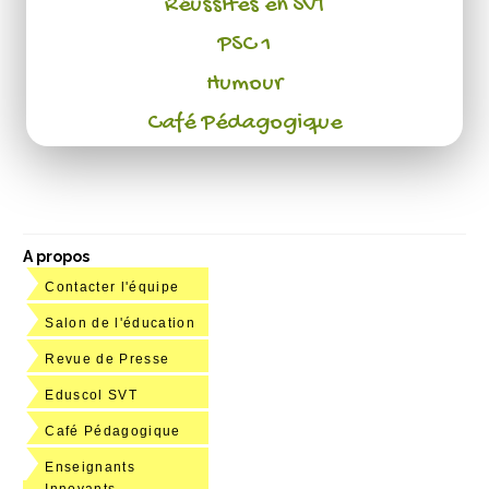
Réussites en SVT
PSC 1
Humour
Café Pédagogique
A propos
Contacter l'équipe
Salon de l'éducation
Revue de Presse
Eduscol SVT
Café Pédagogique
Enseignants
Innovants