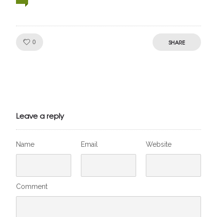
Like!
SHARE
0
Julien de
VivelesSVT.com
Leave a reply
Name
Email
Website
Comment