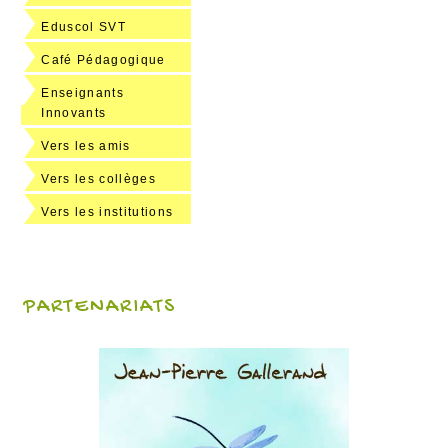
Eduscol SVT
Café Pédagogique
Enseignants
Innovants
Vers les amis
Vers les collèges
Vers les institutions
PARTENARIATS