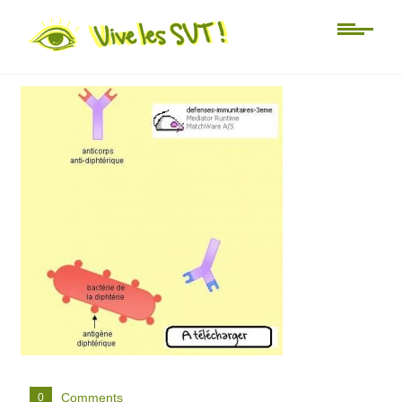
Non classé
logiciel-anticorps
Comments
0