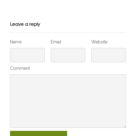
Julien de
VivelesSVT.com
Leave a reply
Name
Email
Website
Comment