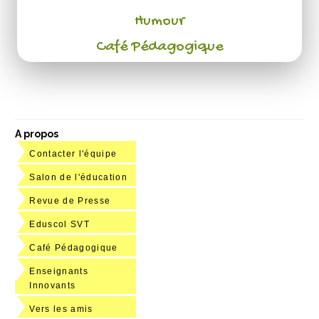
Humour
Café Pédagogique
A propos
Contacter l'équipe
Salon de l'éducation
Revue de Presse
Eduscol SVT
Café Pédagogique
Enseignants
Innovants
Vers les amis