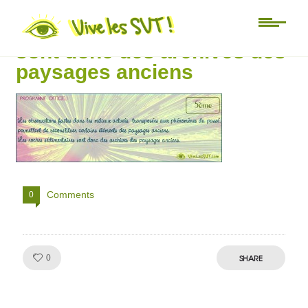
Les roches sédimentaires
sont donc des archives des
paysages anciens
Comments
0
Like!
SHARE
0