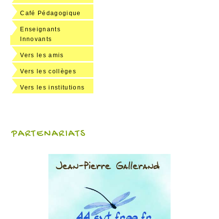
Café Pédagogique
Enseignants
Innovants
Vers les amis
Vers les collèges
Vers les institutions
PARTENARIATS