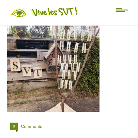
cayotype SVT 3eme
Comments
0