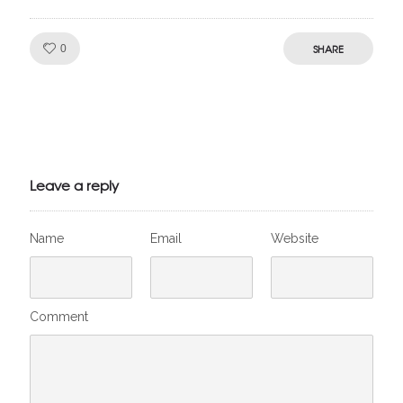
Like!
SHARE
0
Julien de
VivelesSVT.com
Leave a reply
Name
Email
Website
Comment