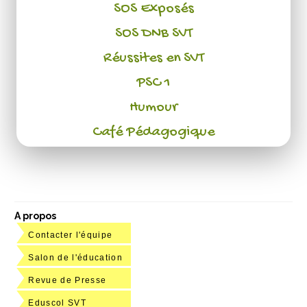
SOS Exposés
SOS DNB SVT
Réussites en SVT
PSC 1
Humour
Café Pédagogique
A propos
Contacter l'équipe
Salon de l'éducation
Revue de Presse
Eduscol SVT