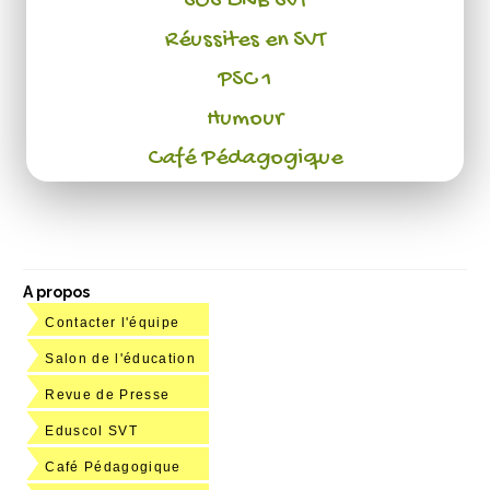
SOS DNB SVT
Réussites en SVT
PSC 1
Humour
Café Pédagogique
A propos
Contacter l'équipe
Salon de l'éducation
Revue de Presse
Eduscol SVT
Café Pédagogique