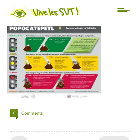
Risque volcanique SVT
Comments
0