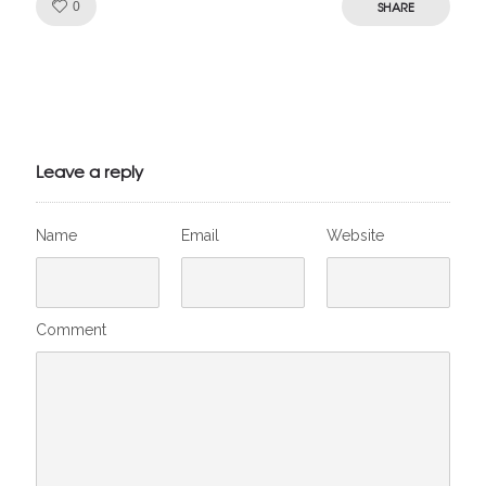
Like!
SHARE
0
Julien de
VivelesSVT.com
Leave a reply
Name
Email
Website
Comment