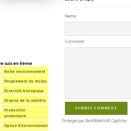
Name
Comment
Je suis en 6ème
Notre environnement
Peuplement du milieu
Diversité biologique
Origine de la matière
SUBMIT COMMENT
Production
alimentaire
Protégé par BestWebSoft Captcha
Option Environnement