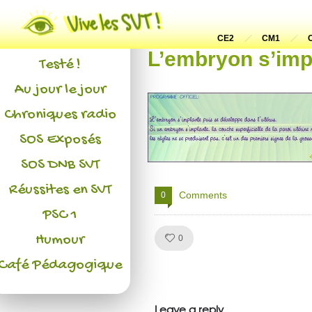
Actualités
L'association
CE2
CM1
L’embryon s’imp
Testé !
Au jour le jour
Chroniques radio
SOS Exposés
SOS DNB SVT
Réussites en SVT
Comments
0
PSC 1
Humour
Like!
0
Café Pédagogique
Julien de
VivelesSVT.com
Leave a reply