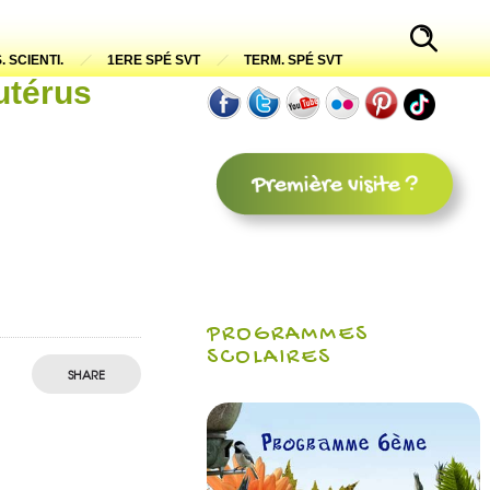
. SCIENTI.
1ERE SPÉ SVT
TERM. SPÉ SVT
utérus
PROGRAMMES
SCOLAIRES
SHARE