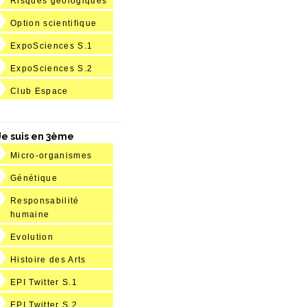
Risques géologiques
Option scientifique
ExpoSciences S.1
ExpoSciences S.2
Club Espace
Je suis en 3ème
Micro-organismes
Génétique
Responsabilité
humaine
Evolution
Histoire des Arts
EPI Twitter S.1
EPI Twitter S.2