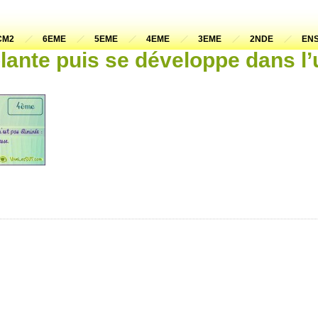
CM2
6EME
5EME
4EME
3EME
2NDE
ENS
lante puis se développe dans l’