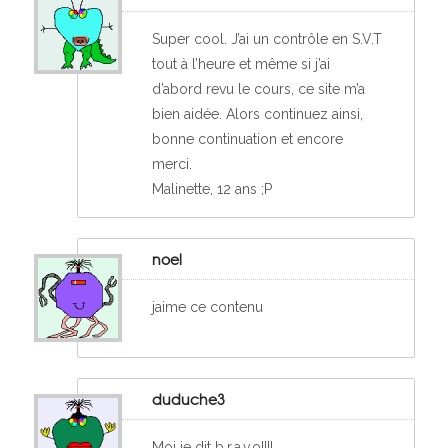
Super cool. J’ai un contrôle en S.V.T
tout à l’heure et même si j’ai
d’abord revu le cours, ce site m’a
bien aidée. Alors continuez ainsi,
bonne continuation et encore
merci.
Malinette, 12 ans ;P
noel
jaime ce contenu
duduche3
Moi je dit b.r.a.v.o!!!!