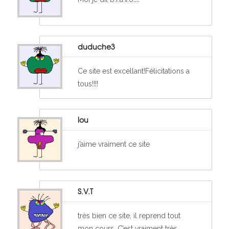
duduche3
Ce site est excellant!Félicitations a
tous!!!!
lou
j’aime vraiment ce site
S.V.T
très bien ce site, il reprend tout
mon cours. C’est vraiment très