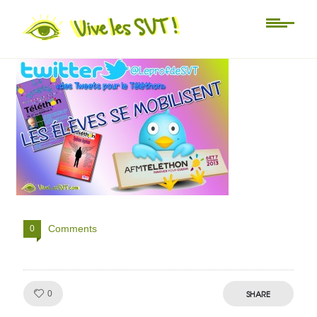
téléthon twitter vivelessvt
Comments
0
Like!
SHARE
0