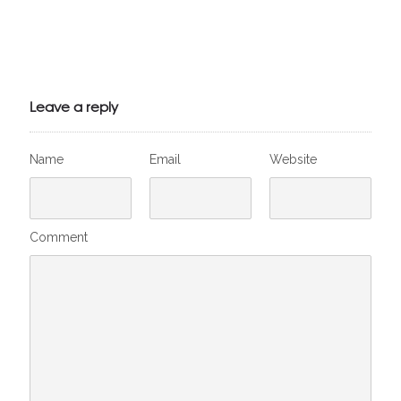
Julien de
VivelesSVT.com
Leave a reply
Name
Email
Website
Comment