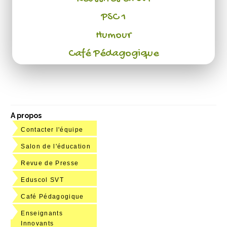
PSC 1
Humour
Café Pédagogique
A propos
Contacter l'équipe
Salon de l'éducation
Revue de Presse
Eduscol SVT
Café Pédagogique
Enseignants
Innovants