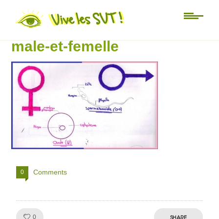
Non classé
cellules-reproductrices-
male-et-femelle
Comments
0
Like!
SHARE
0