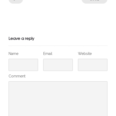
Julien de
VivelesSVT.com
Leave a reply
Name
Email
Website
Comment