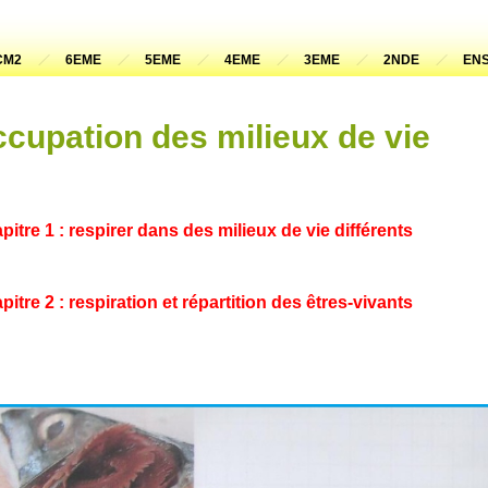
CM2
6EME
5EME
4EME
3EME
2NDE
ENS
ccupation des milieux de vie
pitre 1 : respirer dans des milieux de vie différents
pitre 2 : respiration et répartition des êtres-vivants