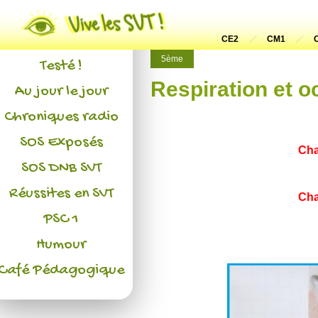
Actualités
L'association
CE2
CM1
5ème
Testé !
Respiration et o
Au jour le jour
Chroniques radio
SOS Exposés
Cha
SOS DNB SVT
Réussites en SVT
Cha
PSC 1
Humour
Café Pédagogique