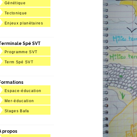
Génétique
Tectonique
Enjeux planètaires
Terminale Spé SVT
Programme SVT
Term Spé SVT
Formations
Espace-éducation
Mer-éducation
Stages Bafa
A propos