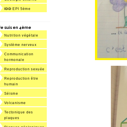
IDD
EPI 5ème
Je suis en 4ème
Nutrition végétale
Système nerveux
Communication
hormonale
Reproduction sexuée
Reproduction être
humain
Séisme
Volcanisme
Tectonique des
plaques