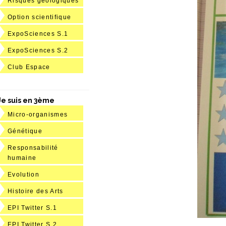
Risques géologiques
Option scientifique
ExpoSciences S.1
ExpoSciences S.2
Club Espace
Je suis en 3ème
Micro-organismes
Génétique
Responsabilité
humaine
Evolution
Histoire des Arts
EPI Twitter S.1
EPI Twitter S.2