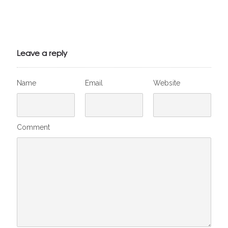
Julien de
VivelesSVT.com
Leave a reply
Name
Email
Website
Comment