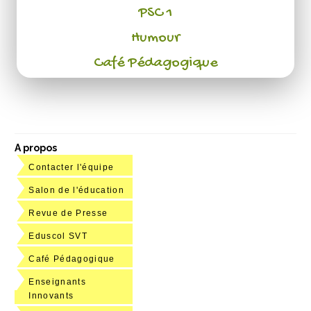
PSC 1
Humour
Café Pédagogique
A propos
Contacter l'équipe
Salon de l'éducation
Revue de Presse
Eduscol SVT
Café Pédagogique
Enseignants
Innovants