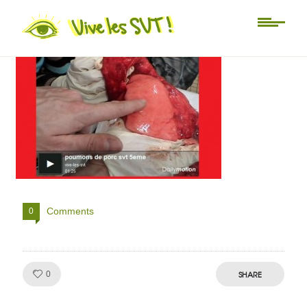
TP 5eme
Comments
0
Like!
SHARE
0