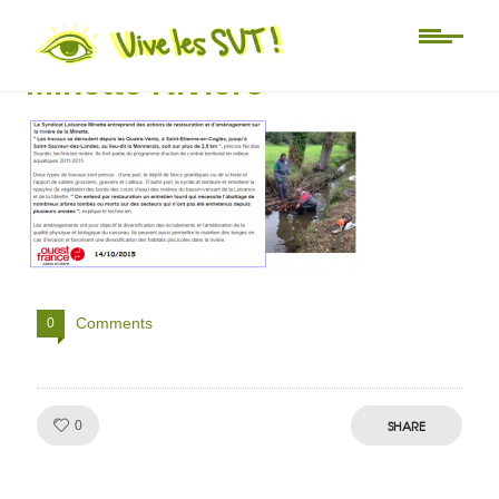
ouest France syndicat
Minette Riviere
Comments
0
Like!
SHARE
0