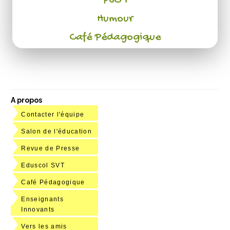
PSC 1
Humour
Café Pédagogique
A propos
Contacter l'équipe
Salon de l'éducation
Revue de Presse
Eduscol SVT
Café Pédagogique
Enseignants
Innovants
Vers les amis