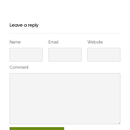
Julien de
VivelesSVT.com
Leave a reply
Name
Email
Website
Comment