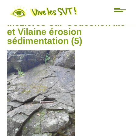
Sortie Géologique
Mézières-sur-Couesnon Ille
et Vilaine érosion
sédimentation (5)