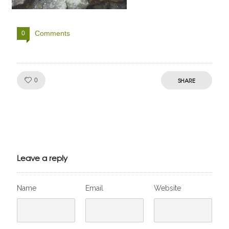
Comments
0
Like!
SHARE
0
Julien de
VivelesSVT.com
Leave a reply
Name
Email
Website