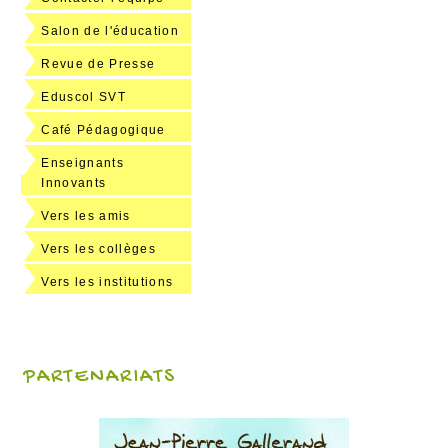
Salon de l'éducation
Revue de Presse
Eduscol SVT
Café Pédagogique
Enseignants
Innovants
Vers les amis
Vers les collèges
Vers les institutions
PARTENARIATS