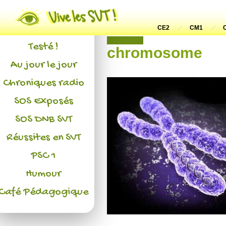
Actualités
L'association
CE2
CM1
Non classé
Testé !
chromosome
Au jour le jour
Chroniques radio
SOS Exposés
SOS DNB SVT
Réussites en SVT
PSC 1
Humour
Café Pédagogique