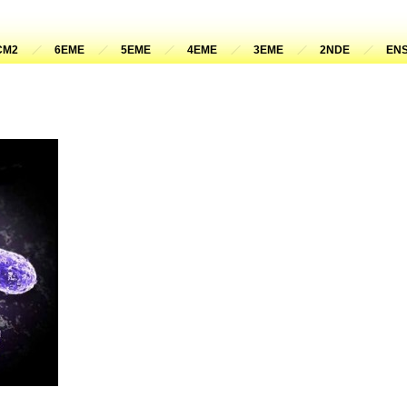
CM2
6EME
5EME
4EME
3EME
2NDE
ENS