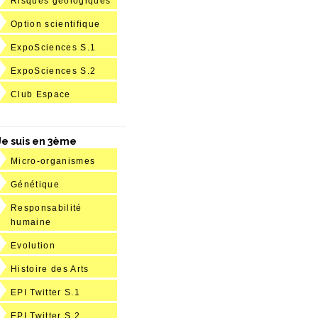
Risques géologiques
Option scientifique
ExpoSciences S.1
ExpoSciences S.2
Club Espace
Je suis en 3ème
Micro-organismes
Génétique
Responsabilité
humaine
Evolution
Histoire des Arts
EPI Twitter S.1
EPI Twitter S.2