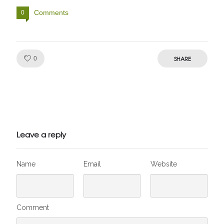
Comments
0
Like!
SHARE
0
Julien de
VivelesSVT.com
Leave a reply
Name
Email
Website
Comment