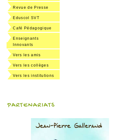
Revue de Presse
Eduscol SVT
Café Pédagogique
Enseignants
Innovants
Vers les amis
Vers les collèges
Vers les institutions
PARTENARIATS