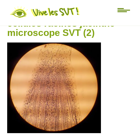
Mitose division cellulaire
cellules racines jacinthe
microscope SVT (2)