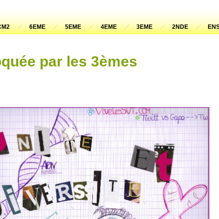
CM2
6EME
5EME
4EME
3EME
2NDE
ENS
oquée par les 3èmes