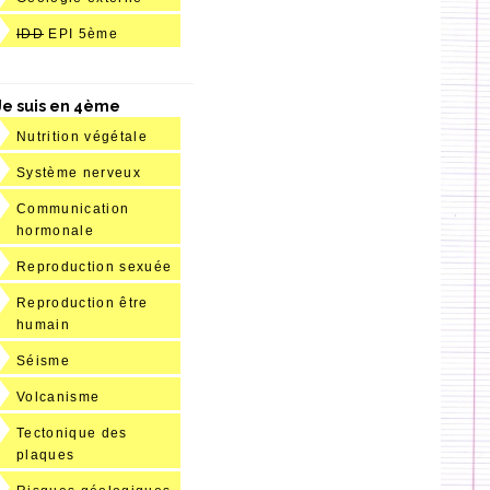
IDD
EPI 5ème
Je suis en 4ème
Nutrition végétale
Système nerveux
Communication
hormonale
Reproduction sexuée
Reproduction être
humain
Séisme
Volcanisme
Tectonique des
plaques