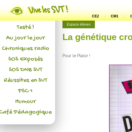
Actualités
L'association
CE2
CM1
Espace élèves
Testé !
La génétique cr
Au jour le jour
Chroniques radio
Pour le Plaisir !
SOS Exposés
SOS DNB SVT
Réussites en SVT
PSC 1
Humour
Café Pédagogique