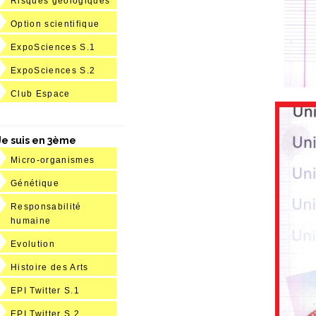
Risques géologiques
Option scientifique
ExpoSciences S.1
ExpoSciences S.2
Club Espace
Je suis en 3ème
Micro-organismes
Génétique
Responsabilité
humaine
Evolution
Histoire des Arts
EPI Twitter S.1
EPI Twitter S.2