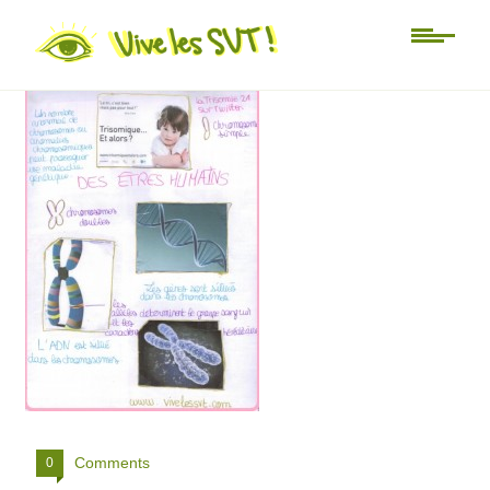
genetique svt 3ème
Comments
0