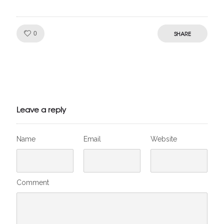
Like!
SHARE
0
Julien de
VivelesSVT.com
Leave a reply
Name
Email
Website
Comment