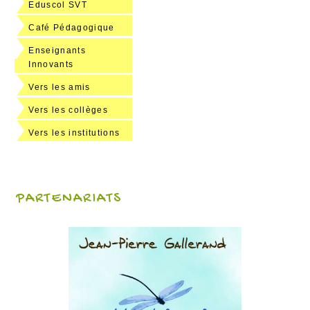
Eduscol SVT
Café Pédagogique
Enseignants
Innovants
Vers les amis
Vers les collèges
Vers les institutions
PARTENARIATS