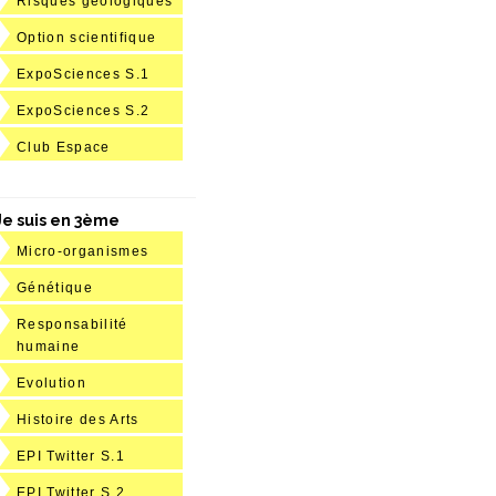
Risques géologiques
Option scientifique
ExpoSciences S.1
ExpoSciences S.2
Club Espace
Je suis en 3ème
Micro-organismes
Génétique
Responsabilité
humaine
Evolution
Histoire des Arts
EPI Twitter S.1
EPI Twitter S.2