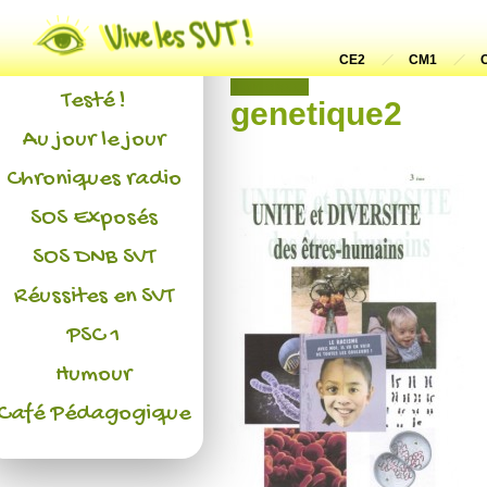
Actualités
L'association
CE2
CM1
Non classé
Testé !
genetique2
Au jour le jour
Chroniques radio
SOS Exposés
SOS DNB SVT
Réussites en SVT
PSC 1
Humour
Café Pédagogique