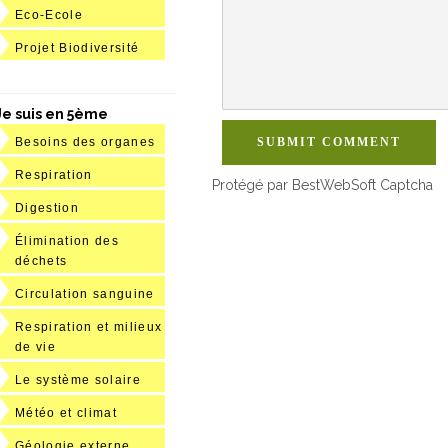
Eco-Ecole
Projet Biodiversité
Je suis en 5ème
SUBMIT COMMENT
Besoins des organes
Respiration
Protégé par BestWebSoft Captcha
Digestion
Élimination des
déchets
Circulation sanguine
Respiration et milieux
de vie
Le système solaire
Météo et climat
Géologie externe