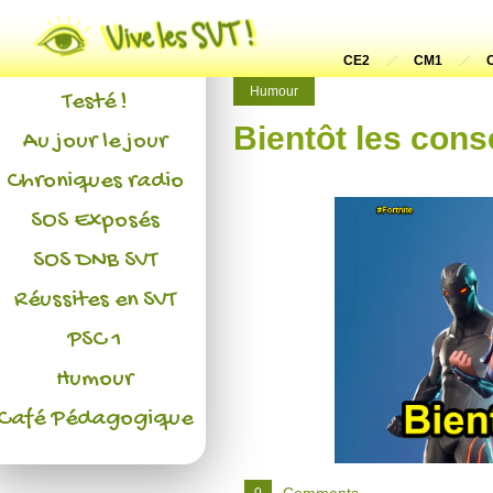
Actualités
L'association
CE2
CM1
Humour
Testé !
Bientôt les conse
Au jour le jour
Chroniques radio
SOS Exposés
SOS DNB SVT
Réussites en SVT
PSC 1
Humour
Café Pédagogique
Comments
0