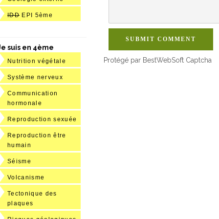
IDD
EPI 5ème
SUBMIT COMMENT
Je suis en 4ème
Protégé par BestWebSoft Captcha
Nutrition végétale
Système nerveux
Communication
hormonale
Reproduction sexuée
Reproduction être
humain
Séisme
Volcanisme
Tectonique des
plaques