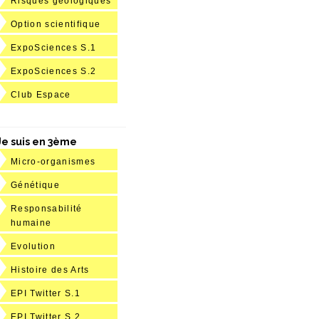
Risques géologiques
Option scientifique
ExpoSciences S.1
ExpoSciences S.2
Club Espace
Je suis en 3ème
Micro-organismes
Génétique
Responsabilité
humaine
Evolution
Histoire des Arts
EPI Twitter S.1
EPI Twitter S.2