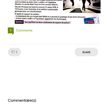
Comments
0
Like!
SHARE
2
Julien de
VivelesSVT.com
Commentaire(s)