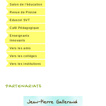
Salon de l'éducation
Revue de Presse
Eduscol SVT
Café Pédagogique
Enseignants
Innovants
Vers les amis
Vers les collèges
Vers les institutions
PARTENARIATS