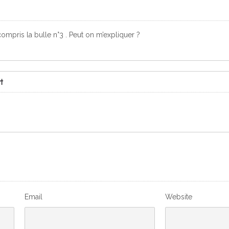
compris la bulle n°3 . Peut on m’expliquer ?
t
Email
Website