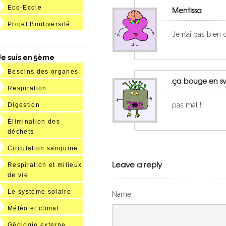
Eco-Ecole
Mentissa
Projet Biodiversité
Je n’ai pas bien 
Je suis en 5ème
Besoins des organes
ça bouge en sv
Respiration
pas mal !
Digestion
Élimination des
déchets
Circulation sanguine
Leave a reply
Respiration et milieux
de vie
Le système solaire
Name
Météo et climat
Géologie externe