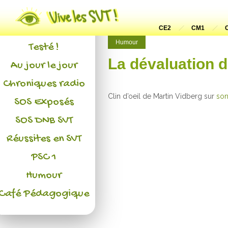
Actualités
L'association
CE2
CM1
Humour
Testé !
La dévaluation 
Au jour le jour
Chroniques radio
Clin d’oeil de Martin Vidberg sur
son
SOS Exposés
SOS DNB SVT
Réussites en SVT
PSC 1
Humour
Café Pédagogique