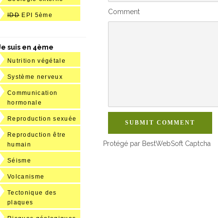
Comment
IDD
EPI 5ème
Je suis en 4ème
Nutrition végétale
Système nerveux
Communication
hormonale
Reproduction sexuée
SUBMIT COMMENT
Reproduction être
Protégé par BestWebSoft Captcha
humain
Séisme
Volcanisme
Tectonique des
plaques