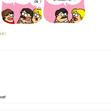
.fr/
ost