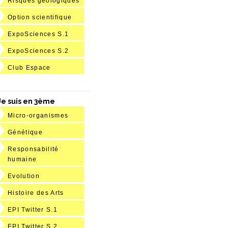
Risques géologiques
Option scientifique
ExpoSciences S.1
ExpoSciences S.2
Club Espace
Je suis en 3ème
Micro-organismes
Génétique
Responsabilité
humaine
Evolution
Histoire des Arts
EPI Twitter S.1
EPI Twitter S.2