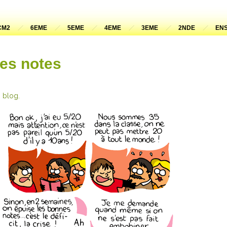
CM2
6EME
5EME
4EME
3EME
2NDE
ENS
des notes
 blog.