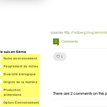
sources
http://vidberg.blog.lemonde
Comments
2
Je suis en 6ème
Like!
1
Notre environnement
Peuplement du milieu
Diversité biologique
Julien de
Origine de la matière
VivelesSVT.com
Production
There are 2 comments on this p
alimentaire
Option Environnement