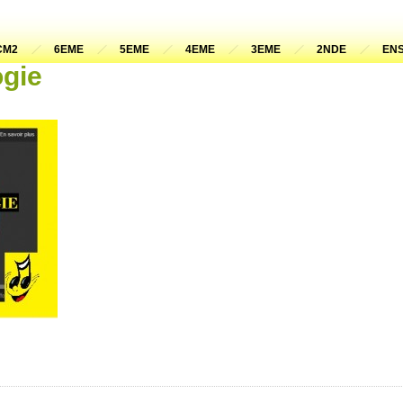
CM2
6EME
5EME
4EME
3EME
2NDE
ENS
ogie