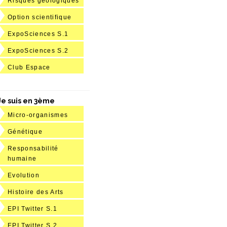
Risques géologiques
Option scientifique
ExpoSciences S.1
ExpoSciences S.2
Club Espace
Je suis en 3ème
Micro-organismes
Génétique
Responsabilité
humaine
Evolution
Histoire des Arts
EPI Twitter S.1
EPI Twitter S.2