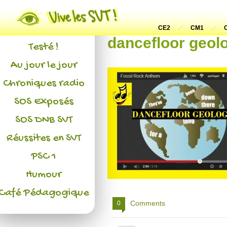
Actualités
L'association
CE2
CM1
dancefloor geol
Testé !
Au jour le jour
Chroniques radio
SOS Exposés
SOS DNB SVT
Réussites en SVT
PSC 1
Humour
Café Pédagogique
Comments
0