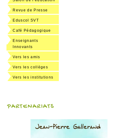
Salon de l'éducation
Revue de Presse
Eduscol SVT
Café Pédagogique
Enseignants
Innovants
Vers les amis
Vers les collèges
Vers les institutions
PARTENARIATS