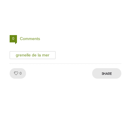
Comments
0
grenelle de la mer
Like!
SHARE
0
Julien de
VivelesSVT.com