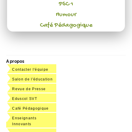
PSC 1
Humour
Café Pédagogique
A propos
Contacter l'équipe
Salon de l'éducation
Revue de Presse
Eduscol SVT
Café Pédagogique
Enseignants
Innovants