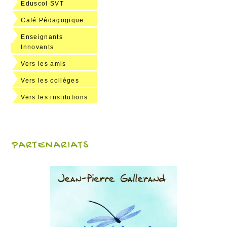
Eduscol SVT
Café Pédagogique
Enseignants
Innovants
Vers les amis
Vers les collèges
Vers les institutions
PARTENARIATS