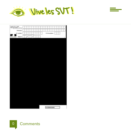
G1CENSC03392-sujet61
Comments
0