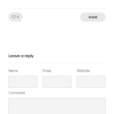
Like!
SHARE
0
Julien de
VivelesSVT.com
Leave a reply
Name
Email
Website
Comment