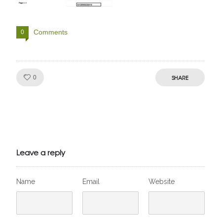
Comments
0
Like!
SHARE
0
Julien de
VivelesSVT.com
Leave a reply
Name
Email
Website