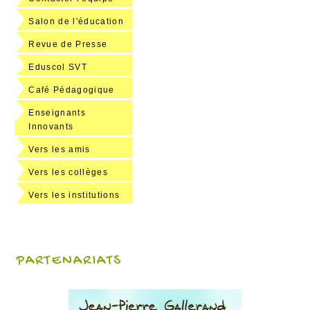
Salon de l'éducation
Revue de Presse
Eduscol SVT
Café Pédagogique
Enseignants
Innovants
Vers les amis
Vers les collèges
Vers les institutions
PARTENARIATS