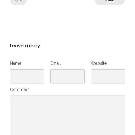
Julien de
VivelesSVT.com
Leave a reply
Name
Email
Website
Comment