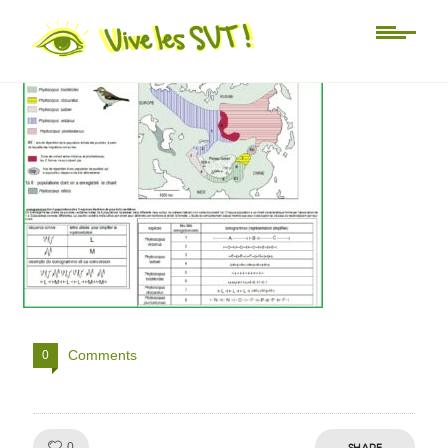
TP pouillot verdatre SVT
Comments
0
Like!
SHARE
0