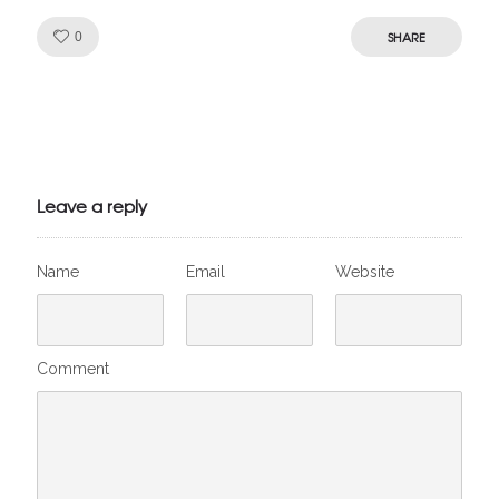
Like!
SHARE
0
Julien de
VivelesSVT.com
Leave a reply
Name
Email
Website
Comment