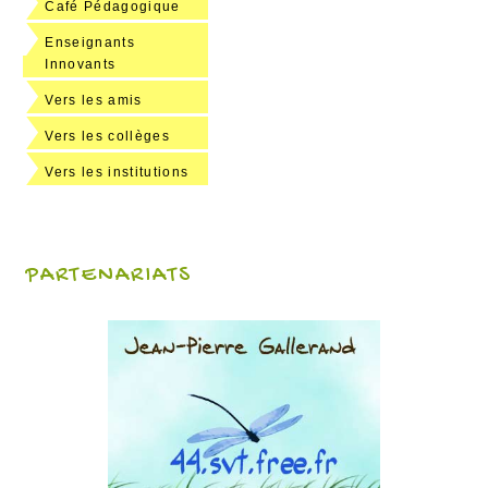
Café Pédagogique
Enseignants
Innovants
Vers les amis
Vers les collèges
Vers les institutions
PARTENARIATS