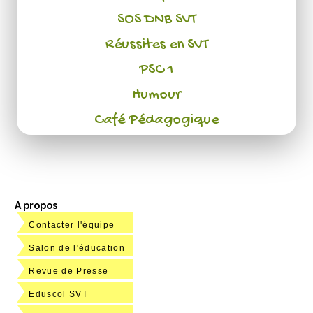
SOS DNB SVT
Réussites en SVT
PSC 1
Humour
Café Pédagogique
A propos
Contacter l'équipe
Salon de l'éducation
Revue de Presse
Eduscol SVT