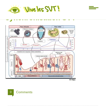
cycle féminin
synchronisation SVT
Comments
0