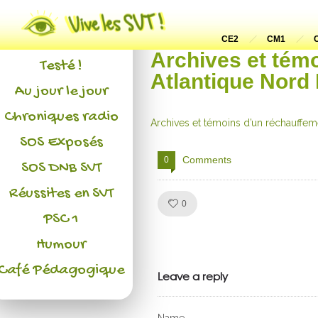
Actualités
L'association
CE2
CM1
Archives et tém
Testé !
Atlantique Nord
Au jour le jour
Chroniques radio
Archives et témoins d’un réchauffem
SOS Exposés
Comments
0
SOS DNB SVT
Réussites en SVT
Like!
0
PSC 1
Julien de
Humour
Café Pédagogique
VivelesSVT.com
Leave a reply
Name