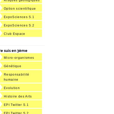
Risques géologiques
Option scientifique
ExpoSciences S.1
ExpoSciences S.2
Club Espace
Je suis en 3ème
Micro-organismes
Génétique
Responsabilité
humaine
Evolution
Histoire des Arts
EPI Twitter S.1
EPI Twitter S.2