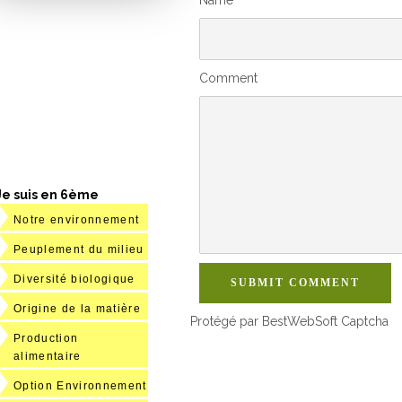
Comment
Je suis en 6ème
Notre environnement
Peuplement du milieu
Diversité biologique
SUBMIT COMMENT
Origine de la matière
Protégé par BestWebSoft Captcha
Production
alimentaire
Option Environnement