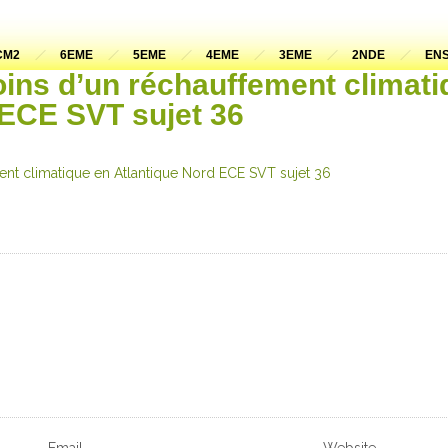
CM2
6EME
5EME
4EME
3EME
2NDE
ENS
oins d’un réchauffement climati
 ECE SVT sujet 36
ent climatique en Atlantique Nord ECE SVT sujet 36
Email
Website