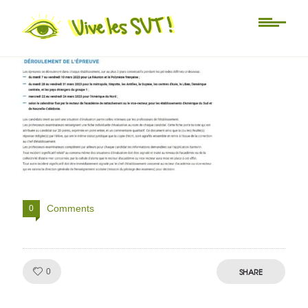
déroulement ECE
Comments
0
Like!
SHARE
0