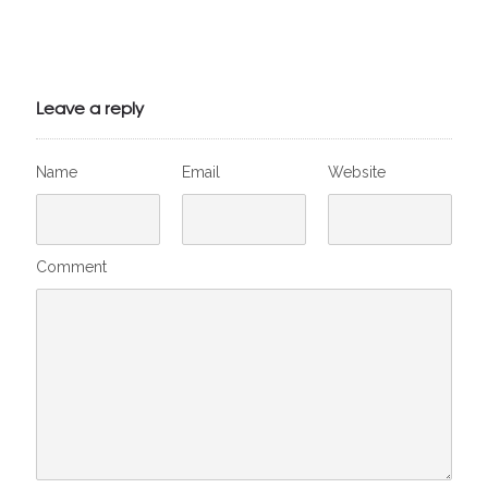
Julien de
VivelesSVT.com
Leave a reply
Name
Email
Website
Comment