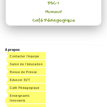
PSC 1
Humour
Café Pédagogique
A propos
Contacter l'équipe
Salon de l'éducation
Revue de Presse
Eduscol SVT
Café Pédagogique
Enseignants
Innovants