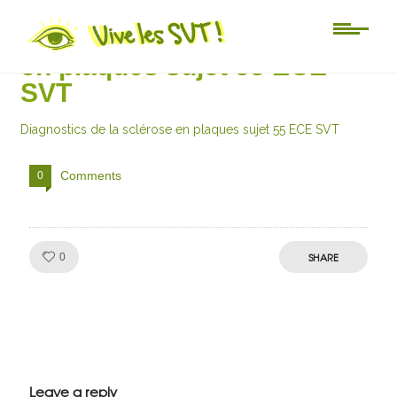
Diagnostics de la sclérose
en plaques sujet 55 ECE
SVT
Diagnostics de la sclérose en plaques sujet 55 ECE SVT
Comments
0
Like!
SHARE
0
Julien de
VivelesSVT.com
Leave a reply