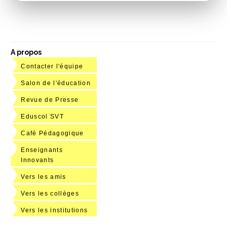
A propos
Contacter l'équipe
Salon de l'éducation
Revue de Presse
Eduscol SVT
Café Pédagogique
Enseignants
Innovants
Vers les amis
Vers les collèges
Vers les institutions