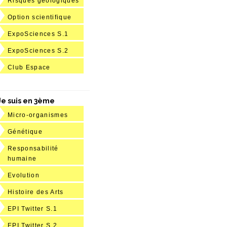
Risques géologiques
Option scientifique
ExpoSciences S.1
ExpoSciences S.2
Club Espace
Je suis en 3ème
Micro-organismes
Génétique
Responsabilité
humaine
Evolution
Histoire des Arts
EPI Twitter S.1
EPI Twitter S.2