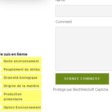
Comment
Je suis en 6ème
Notre environnement
Peuplement du milieu
Diversité biologique
SUBMIT COMMENT
Origine de la matière
Protégé par BestWebSoft Captcha
Production
alimentaire
Option Environnement