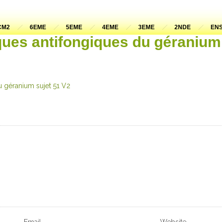
CM2
6EME
5EME
4EME
3EME
2NDE
ENS
ques antifongiques du géranium
u géranium sujet 51 V2
Email
Website