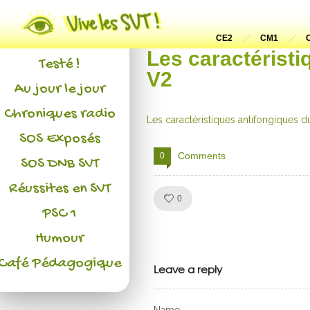
Actualités
L'association
CE2
CM1
Les caractéristi
Testé !
V2
Au jour le jour
Chroniques radio
Les caractéristiques antifongiques d
SOS Exposés
Comments
0
SOS DNB SVT
Réussites en SVT
Like!
0
PSC 1
Julien de
Humour
Café Pédagogique
VivelesSVT.com
Leave a reply
Name