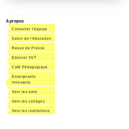
A propos
Contacter l'équipe
Salon de l'éducation
Revue de Presse
Eduscol SVT
Café Pédagogique
Enseignants
Innovants
Vers les amis
Vers les collèges
Vers les institutions