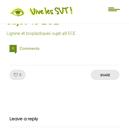
Lignine et bioplastiques
sujet 48 ECE
Lignine et bioplastiques sujet 48 ECE
Comments
0
Like!
SHARE
0
Julien de
VivelesSVT.com
Leave a reply