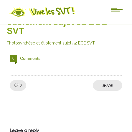
Photosynthèse et
étiolement sujet 52 ECE
SVT
Photosynthèse et étiolement sujet 52 ECE SVT
Comments
0
Like!
SHARE
0
Julien de
VivelesSVT.com
Leave a reply