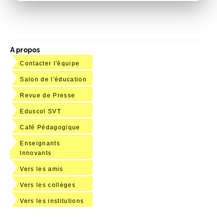
A propos
Contacter l'équipe
Salon de l'éducation
Revue de Presse
Eduscol SVT
Café Pédagogique
Enseignants
Innovants
Vers les amis
Vers les collèges
Vers les institutions