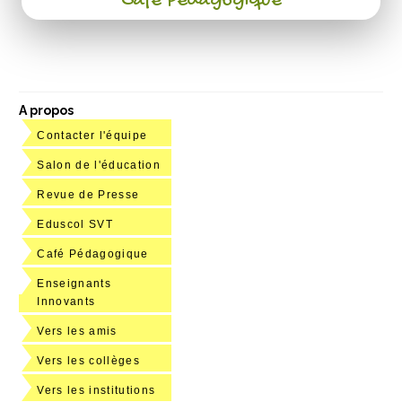
Café Pédagogique
A propos
Contacter l'équipe
Salon de l'éducation
Revue de Presse
Eduscol SVT
Café Pédagogique
Enseignants
Innovants
Vers les amis
Vers les collèges
Vers les institutions