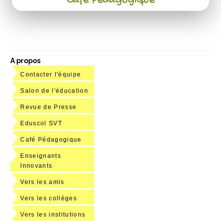
Café Pédagogique
A propos
Contacter l'équipe
Salon de l'éducation
Revue de Presse
Eduscol SVT
Café Pédagogique
Enseignants
Innovants
Vers les amis
Vers les collèges
Vers les institutions