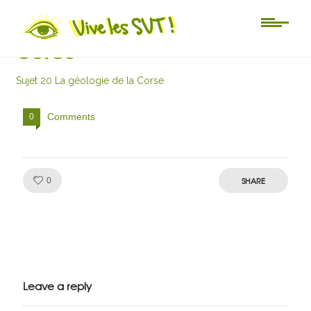
Sujet 20 La géologie de la
Corse
Sujet 20 La géologie de la Corse
Comments
0
Like!
SHARE
0
Julien de
VivelesSVT.com
Leave a reply