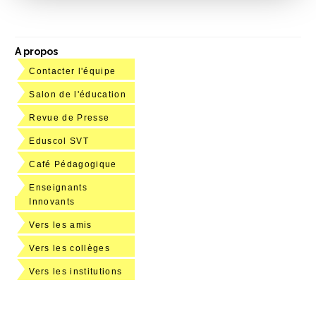
A propos
Contacter l'équipe
Salon de l'éducation
Revue de Presse
Eduscol SVT
Café Pédagogique
Enseignants
Innovants
Vers les amis
Vers les collèges
Vers les institutions