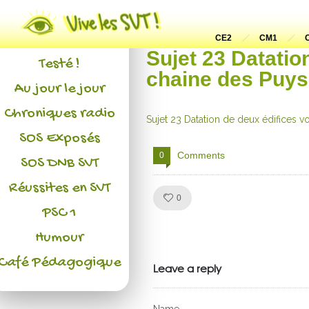
Actualités
L'association
CE2
CM1
Sujet 23 Datatio
Testé !
chaine des Puys
Au jour le jour
Chroniques radio
Sujet 23 Datation de deux édifices v
SOS Exposés
Comments
0
SOS DNB SVT
Réussites en SVT
Like!
0
PSC 1
Julien de
Humour
Café Pédagogique
VivelesSVT.com
Leave a reply
Name