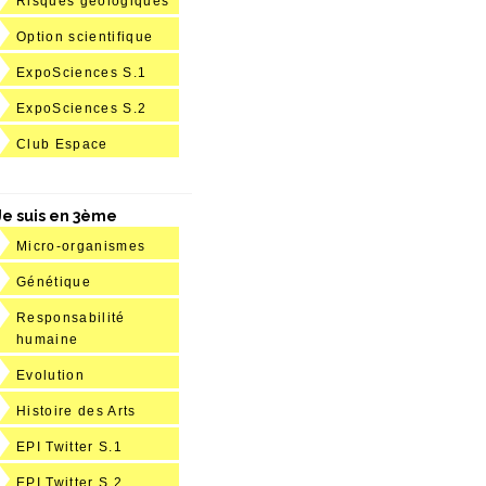
Risques géologiques
Option scientifique
ExpoSciences S.1
ExpoSciences S.2
Club Espace
Je suis en 3ème
Micro-organismes
Génétique
Responsabilité
humaine
Evolution
Histoire des Arts
EPI Twitter S.1
EPI Twitter S.2