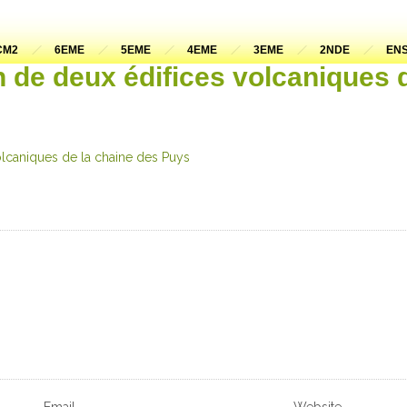
CM2
6EME
5EME
4EME
3EME
2NDE
ENS
n de deux édifices volcaniques 
olcaniques de la chaine des Puys
Email
Website