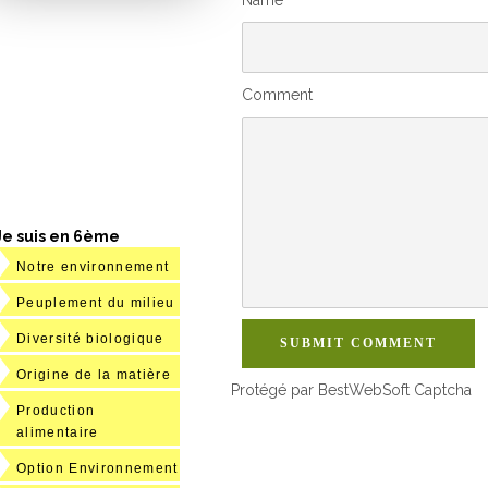
Comment
Je suis en 6ème
Notre environnement
Peuplement du milieu
Diversité biologique
SUBMIT COMMENT
Origine de la matière
Protégé par BestWebSoft Captcha
Production
alimentaire
Option Environnement