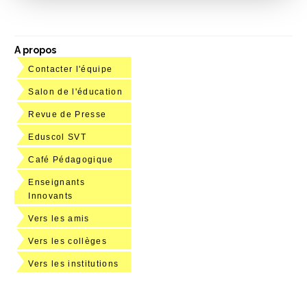
A propos
Contacter l'équipe
Salon de l'éducation
Revue de Presse
Eduscol SVT
Café Pédagogique
Enseignants
Innovants
Vers les amis
Vers les collèges
Vers les institutions