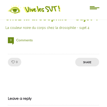
La couleur noire du corps
chez la drosophile – sujet 4
La couleur noire du corps chez la drosophile - sujet 4
Comments
0
Like!
SHARE
0
Julien de
VivelesSVT.com
Leave a reply