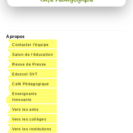
Café Pédagogique
A propos
Contacter l'équipe
Salon de l'éducation
Revue de Presse
Eduscol SVT
Café Pédagogique
Enseignants
Innovants
Vers les amis
Vers les collèges
Vers les institutions