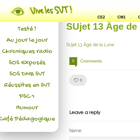
Actualités
L'association
CE2
CM1
SUjet 13 Âge de 
Testé !
Au jour le jour
SUjet 13 Âge de la Lune
Chroniques radio
Comments
0
SOS Exposés
SOS DNB SVT
Like!
0
Réussites en SVT
PSC 1
Julien de
Humour
VivelesSVT.com
Leave a reply
Café Pédagogique
Name