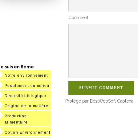
Comment
Je suis en 6ème
Notre environnement
Peuplement du milieu
SUBMIT COMMENT
Diversité biologique
Protégé par BestWebSoft Captcha
Origine de la matière
Production
alimentaire
Option Environnement