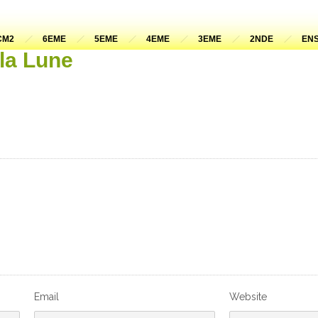
CM2
6EME
5EME
4EME
3EME
2NDE
ENS
la Lune
Email
Website