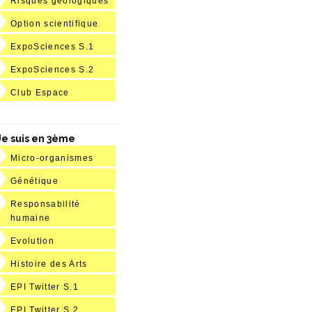
Risques géologiques
Option scientifique
ExpoSciences S.1
ExpoSciences S.2
Club Espace
Je suis en 3ème
Micro-organismes
Génétique
Responsabilité
humaine
Evolution
Histoire des Arts
EPI Twitter S.1
EPI Twitter S.2