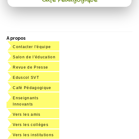
Café Pédagogique
A propos
Contacter l'équipe
Salon de l'éducation
Revue de Presse
Eduscol SVT
Café Pédagogique
Enseignants
Innovants
Vers les amis
Vers les collèges
Vers les institutions