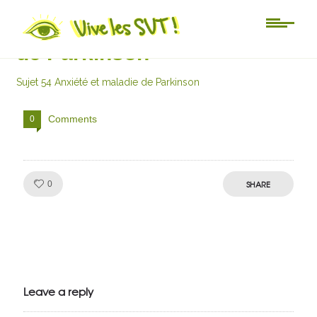
Sujet 54 Anxiété et maladie
de Parkinson
Sujet 54 Anxiété et maladie de Parkinson
Comments
0
Like!
SHARE
0
Julien de
VivelesSVT.com
Leave a reply