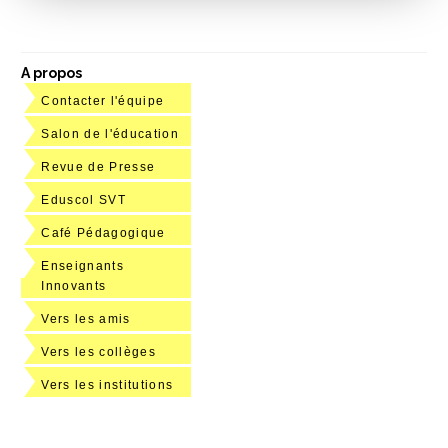
A propos
Contacter l'équipe
Salon de l'éducation
Revue de Presse
Eduscol SVT
Café Pédagogique
Enseignants
Innovants
Vers les amis
Vers les collèges
Vers les institutions