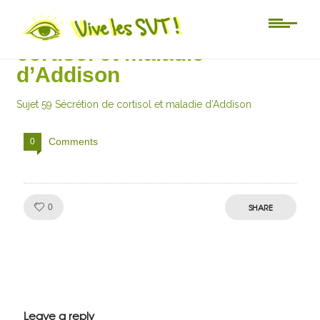
Sujet 59 Sécrétion de
cortisol et maladie
d’Addison
Sujet 59 Sécrétion de cortisol et maladie d’Addison
Comments
0
Like!
SHARE
0
Julien de
VivelesSVT.com
Leave a reply