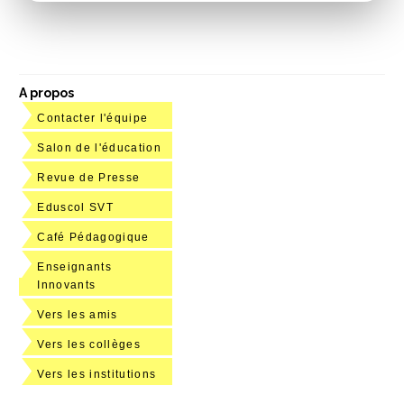
A propos
Contacter l'équipe
Salon de l'éducation
Revue de Presse
Eduscol SVT
Café Pédagogique
Enseignants
Innovants
Vers les amis
Vers les collèges
Vers les institutions