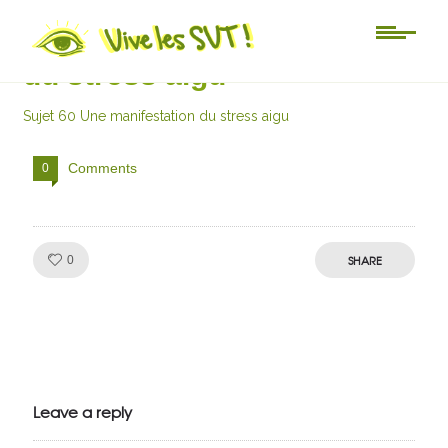
Sujet 60 Une manifestation
du stress aigu
Sujet 60 Une manifestation du stress aigu
Comments
0
Like!
SHARE
0
Julien de
VivelesSVT.com
Leave a reply