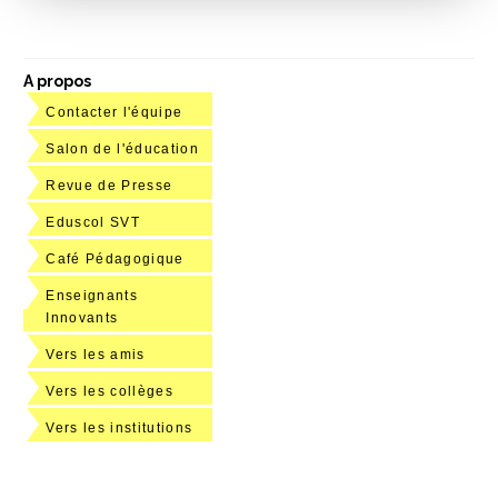
A propos
Contacter l'équipe
Salon de l'éducation
Revue de Presse
Eduscol SVT
Café Pédagogique
Enseignants
Innovants
Vers les amis
Vers les collèges
Vers les institutions