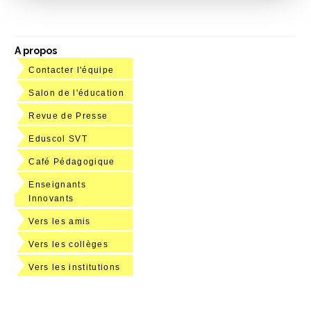
A propos
Contacter l'équipe
Salon de l'éducation
Revue de Presse
Eduscol SVT
Café Pédagogique
Enseignants
Innovants
Vers les amis
Vers les collèges
Vers les institutions