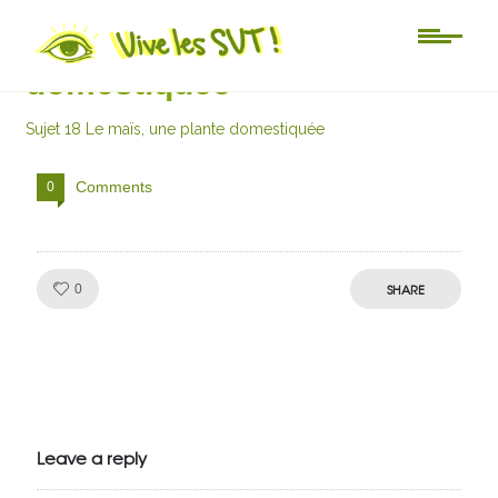
Sujet 18 Le maïs, une plante
domestiquée
Sujet 18 Le maïs, une plante domestiquée
Comments
0
Like!
SHARE
0
Julien de
VivelesSVT.com
Leave a reply