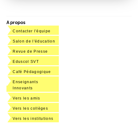
A propos
Contacter l'équipe
Salon de l'éducation
Revue de Presse
Eduscol SVT
Café Pédagogique
Enseignants
Innovants
Vers les amis
Vers les collèges
Vers les institutions