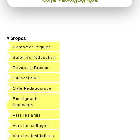
Café Pédagogique
A propos
Contacter l'équipe
Salon de l'éducation
Revue de Presse
Eduscol SVT
Café Pédagogique
Enseignants
Innovants
Vers les amis
Vers les collèges
Vers les institutions