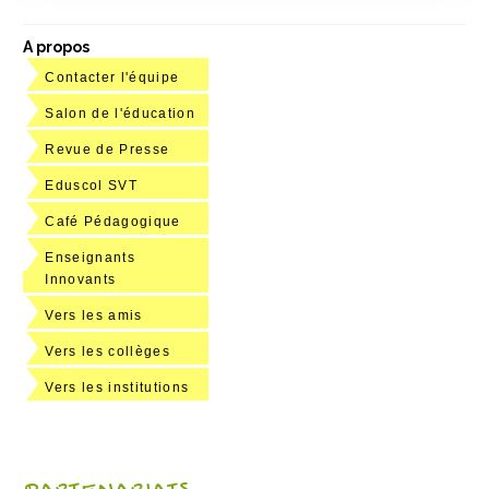
A propos
Contacter l'équipe
Salon de l'éducation
Revue de Presse
Eduscol SVT
Café Pédagogique
Enseignants
Innovants
Vers les amis
Vers les collèges
Vers les institutions