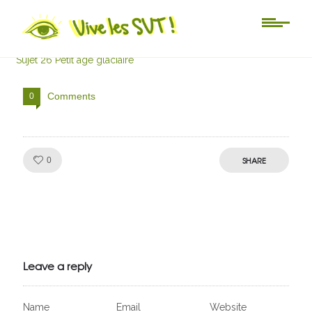
Sujet 26 Petit âge glaciaire
Sujet 26 Petit âge glaciaire
Comments
0
Like!
SHARE
0
Julien de
VivelesSVT.com
Leave a reply
Name
Email
Website