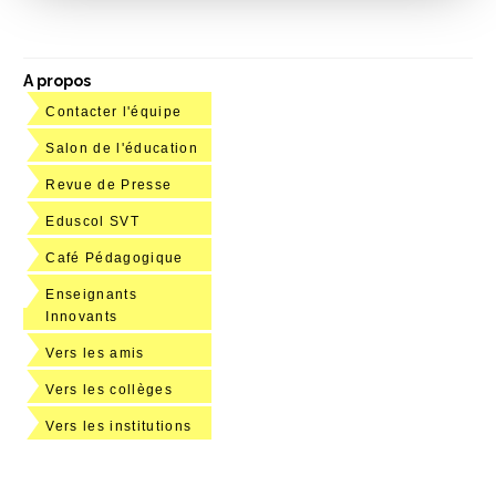
A propos
Contacter l'équipe
Salon de l'éducation
Revue de Presse
Eduscol SVT
Café Pédagogique
Enseignants
Innovants
Vers les amis
Vers les collèges
Vers les institutions